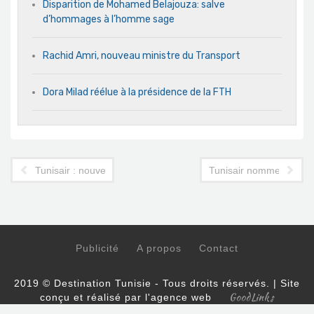
Disparition de Mohamed Belajouza: salve
d’hommages à l’homme sage
Rachid Amri, nouveau ministre du Transport
Dora Milad réélue à la présidence de la FTH
Tunisair : nouveau représentant en Italie
Tunisair nomme un ru
Publicité
A propos
Contact
2019 © Destination Tunisie - Tous droits réservés. | Site
GoodLinks
conçu et réalisé par l'agence web