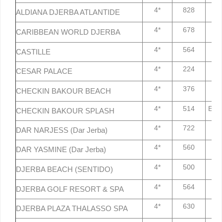
4*
828
7
ALDIANA DJERBA ATLANTIDE
4*
678
7
CARIBBEAN WORLD DJERBA
4*
564
7
CASTILLE
4*
224
7
CESAR PALACE
4*
376
7
CHECKIN BAKOUR BEACH
4*
514
En p
CHECKIN BAKOUR SPLASH
4*
722
7
DAR NARJESS (Dar Jerba)
4*
560
7
DAR YASMINE (Dar Jerba)
4*
500
7
DJERBA BEACH (SENTIDO)
4*
564
7
DJERBA GOLF RESORT & SPA
4*
630
7
DJERBA PLAZA THALASSO SPA