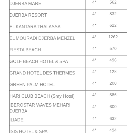
4*
562
7
DJERBA MARE
4*
832
7
DJERBA RESORT
4*
622
7
EL KANTARA THALASSA
4*
1262
7
EL MOURADI DJERBA MENZEL
4*
570
7
FIESTA BEACH
4*
496
7
GOLF BEACH HOTEL & SPA
4*
128
7
GRAND HOTEL DES THERMES
4*
200
7
GREEN PALM HOTEL
4*
586
7
HARI CLUB BEACH (Smy Hotel)
IBEROSTAR WAVES MEHARI
4*
600
7
DJERBA
4*
632
7
ILIADE
4*
494
7
ISIS HOTEL & SPA