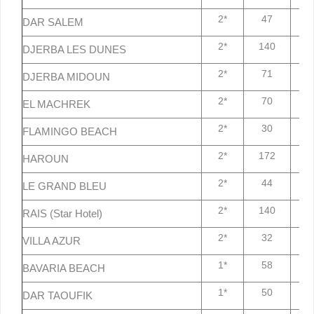
2*
47
7
DAR SALEM
2*
140
7
DJERBA LES DUNES
2*
71
7
DJERBA MIDOUN
2*
70
7
EL MACHREK
2*
30
7
FLAMINGO BEACH
2*
172
7
HAROUN
2*
44
7
LE GRAND BLEU
2*
140
7
RAIS (Star Hotel)
2*
32
7
VILLA AZUR
1*
58
7
BAVARIA BEACH
1*
50
7
DAR TAOUFIK