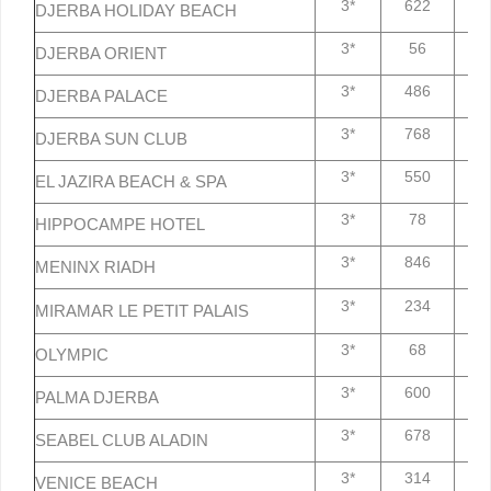
3*
622
7
DJERBA HOLIDAY BEACH
3*
56
7
DJERBA ORIENT
3*
486
7
DJERBA PALACE
3*
768
7
DJERBA SUN CLUB
3*
550
7
EL JAZIRA BEACH & SPA
3*
78
7
HIPPOCAMPE HOTEL
3*
846
7
MENINX RIADH
3*
234
7
MIRAMAR LE PETIT PALAIS
3*
68
7
OLYMPIC
3*
600
7
PALMA DJERBA
3*
678
7
SEABEL CLUB ALADIN
3*
314
7
VENICE BEACH