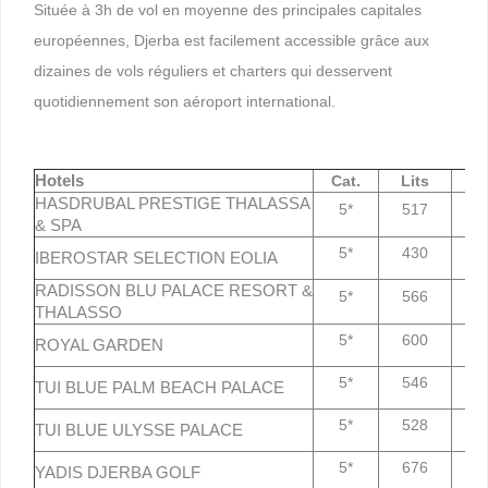
Située à 3h de vol en moyenne des principales capitales
européennes, Djerba est facilement accessible grâce aux
dizaines de vols réguliers et charters qui desservent
quotidiennement son aéroport international.
Hotels
Cat.
Lits
HASDRUBAL PRESTIGE THALASSA
5*
517
7
& SPA
5*
430
7
IBEROSTAR SELECTION EOLIA
RADISSON BLU PALACE RESORT &
5*
566
7
THALASSO
5*
600
7
ROYAL GARDEN
5*
546
7
TUI BLUE PALM BEACH PALACE
5*
528
7
TUI BLUE ULYSSE PALACE
5*
676
7
YADIS DJERBA GOLF