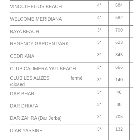
4*
684
7
VINCCI HELIOS BEACH
4*
582
7
WELCOME MERIDIANA
3*
700
7
BAYA BEACH
3*
623
7
REGENCY GARDEN PARK
3*
345
7
CEDRIANA
3*
666
7
CLUB CALIMERA YATI BEACH
CLUB LES ALIZES fermé
3*
140
7
/closed
3*
46
7
DAR BHAR
3*
30
7
DAR DHIAFA
3*
705
7
DAR ZAHRA (Dar Jerba)
3*
132
7
DIAR YASSINE