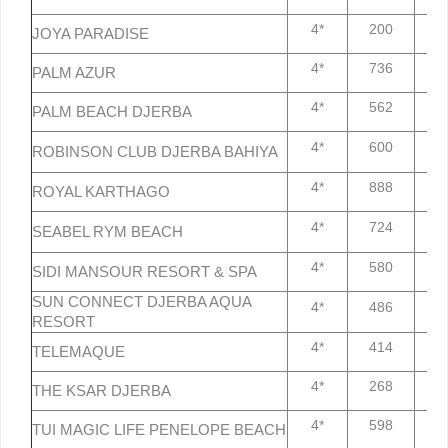
4*
200
7
JOYA PARADISE
4*
736
7
PALM AZUR
4*
562
7
PALM BEACH DJERBA
4*
600
7
ROBINSON CLUB DJERBA BAHIYA
4*
888
7
ROYAL KARTHAGO
4*
724
7
SEABEL RYM BEACH
4*
580
7
SIDI MANSOUR RESORT & SPA
SUN CONNECT DJERBA AQUA
4*
486
7
RESORT
4*
414
7
TELEMAQUE
4*
268
7
THE KSAR DJERBA
4*
598
7
TUI MAGIC LIFE PENELOPE BEACH