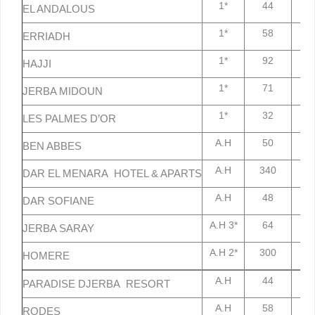
1*
44
7
EL ANDALOUS
1*
58
7
ERRIADH
1*
92
7
HAJJI
1*
71
7
JERBA MIDOUN
1*
32
7
LES PALMES D’OR
A.H
50
7
BEN ABBES
A.H
340
7
DAR EL MENARA HOTEL & APARTS
A.H
48
7
DAR SOFIANE
A.H 3*
64
7
JERBA SARAY
A.H 2*
300
7
HOMERE
A.H
44
7
PARADISE DJERBA RESORT
A.H
58
7
RODES