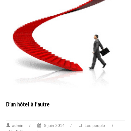
D’un hôtel à l’autre
admin
/
9 juin 2014
/
Les people
/