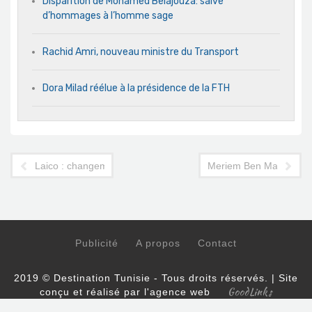
Disparition de Mohamed Belajouza: salve
d’hommages à l’homme sage
Rachid Amri, nouveau ministre du Transport
Dora Milad réélue à la présidence de la FTH
Laico : changement à la direction commerciale et marketing
Meriem Ben Mami, voy
Publicité
A propos
Contact
2019 © Destination Tunisie - Tous droits réservés. | Site
GoodLinks
conçu et réalisé par l'agence web