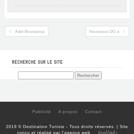
Adel Boussarsar choisit de prendre du recul
Nouveaux DG au sein des
RECHERCHE SUR LE SITE
Publicité
A propos
Contact
2019 © Destination Tunisie - Tous droits réservés. | Site
GoodLinks
conçu et réalisé par l'agence web