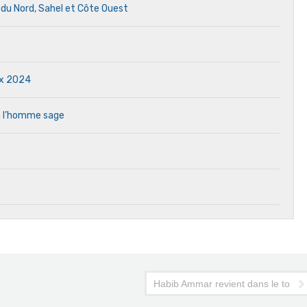
e du Nord, Sahel et Côte Ouest
ux 2024
à l’homme sage
Habib Ammar revient dans le touri