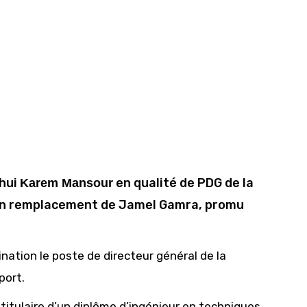
’hui
en qualité de PDG de la
Karem Mansour
 en remplacement de Jamel Gamra, promu
ation le poste de directeur général de la
port.
titulaire d’un diplôme d’ingénieur en techniques